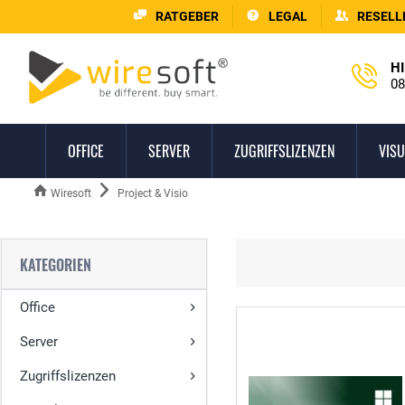
RATGEBER
LEGAL
RESELL
HI
08
OFFICE
SERVER
ZUGRIFFSLIZENZEN
VISU
Wiresoft
Project & Visio
KATEGORIEN
Office
Server
Zugriffslizenzen