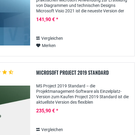
praktischen Microsoft Anwendung zur Erstellung
von Diagrammen und technischen Designs
Microsoft Visio 2021 ist die neueste Version der
vielseitigen Visualisierungs-Software, mit der
141,90 € *
eine...
Vergleichen
Merken
MICROSOFT PROJECT 2019 STANDARD
MS Project 2019 Standard – die
Projektmanagement-Software als Einzelplatz-
Version zum Kaufen Project 2019 Standard ist die
aktuellste Version des flexiblen
Projektmanagementsystems von Microsoft, das
235,90 € *
sich vor allem an KMUs und...
Vergleichen