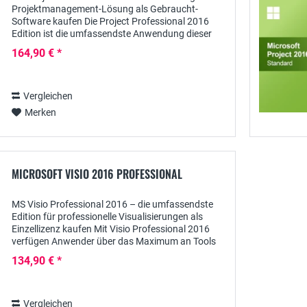
Projektmanagement-Lösung als Gebraucht-
Software kaufen Die Project Professional 2016
Edition ist die umfassendste Anwendung dieser
Version, die von Microsoft zur Planung und
164,90 € *
Bereitstellung...
Vergleichen
Merken
MICROSOFT VISIO 2016 PROFESSIONAL
MS Visio Professional 2016 – die umfassendste
Edition für professionelle Visualisierungen als
Einzellizenz kaufen Mit Visio Professional 2016
verfügen Anwender über das Maximum an Tools
und Vorlagen, um differenzierte Diagramme für
134,90 € *
eine...
Vergleichen