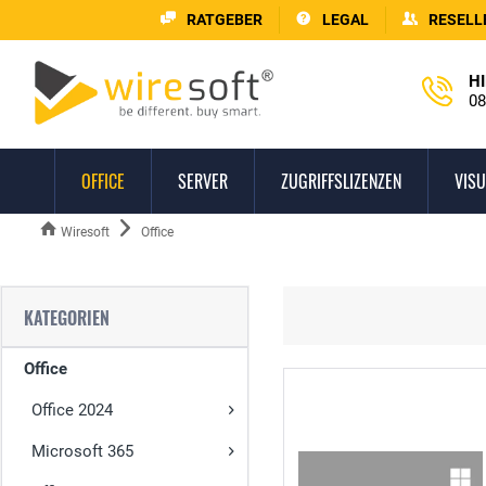
RATGEBER
LEGAL
RESELL
HI
08
OFFICE
SERVER
ZUGRIFFSLIZENZEN
VISU
Wiresoft
Office
KATEGORIEN
Office
Office 2024
Microsoft 365