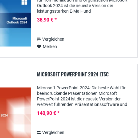
für Kommunikation und Organisation Microsoft
Outlook 2024 ist die neueste Version der
leistungsstarken E-Mail- und
Organisationssoftware von Microsoft, die Ihnen
38,90 € *
hilft, Ihre Kommunikation...
Vergleichen
Merken
MICROSOFT POWERPOINT 2024 LTSC
Microsoft PowerPoint 2024: Die beste Wahl für
beeindruckende Präsentationen Microsoft
PowerPoint 2024 ist die neueste Version der
weltweit führenden Präsentationssoftware und
bietet Ihnen alle Funktionen, die Sie benötigen,
140,90 € *
um...
Vergleichen