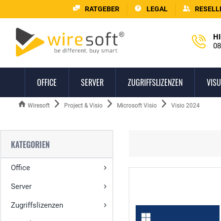
RATGEBER
LEGAL
RESELL
HI
08
OFFICE
SERVER
ZUGRIFFSLIZENZEN
VISU
Wiresoft
Project & Visio
Microsoft Visio
Visio 2024
KATEGORIEN
Office
Server
Zugriffslizenzen