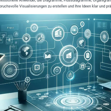
professionelle Anwender, die Diagramme, Flussdiagramme, Organigr
ruchsvolle Visualisierungen zu erstellen und Ihre Ideen klar und prä