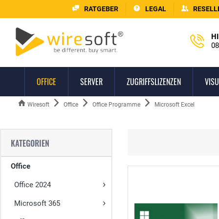
RATGEBER
LEGAL
RESELL
HI
08
OFFICE
SERVER
ZUGRIFFSLIZENZEN
VISU
Wiresoft
Office
Office Programme
Microsoft Excel
KATEGORIEN
Office
Office 2024
Microsoft 365