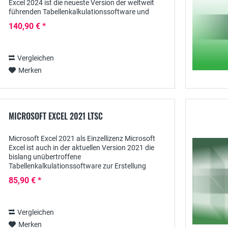
Excel 2024 ist die neueste Version der weltweit
führenden Tabellenkalkulationssoftware und
bietet Ihnen eine leistungsstarke Plattform für
140,90 € *
die...
Vergleichen
Merken
MICROSOFT EXCEL 2021 LTSC
Microsoft Excel 2021 als Einzellizenz Microsoft
Excel ist auch in der aktuellen Version 2021 die
bislang unübertroffene
Tabellenkalkulationssoftware zur Erstellung
komplexer kaufmännischer und statistischer
85,90 € *
Berechnungen, ergänzt durch...
Vergleichen
Merken