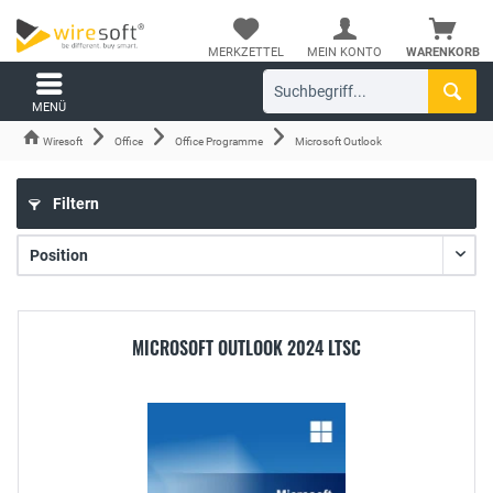
MERKZETTEL
MEIN KONTO
WARENKORB
MENÜ
Wiresoft
Office
Office Programme
Microsoft Outlook
Filtern
MICROSOFT OUTLOOK 2024 LTSC