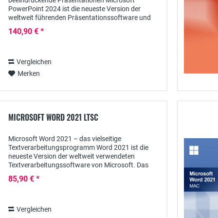
beeindruckende Präsentationen Microsoft
PowerPoint 2024 ist die neueste Version der
weltweit führenden Präsentationssoftware und
bietet Ihnen alle Funktionen, die Sie benötigen,
140,90 € *
um...
Vergleichen
Merken
MICROSOFT WORD 2021 LTSC
Microsoft Word 2021 – das vielseitige
Textverarbeitungsprogramm Word 2021 ist die
neueste Version der weltweit verwendeten
Textverarbeitungssoftware von Microsoft. Das
umfangreich ausgestattete Office-Programm geht
85,90 € *
mit den integrierten...
Vergleichen