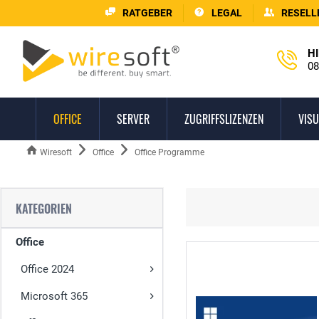
RATGEBER
LEGAL
RESELL
HI
08
OFFICE
SERVER
ZUGRIFFSLIZENZEN
VISU
Wiresoft
Office
Office Programme
KATEGORIEN
Office
Office 2024
Microsoft 365