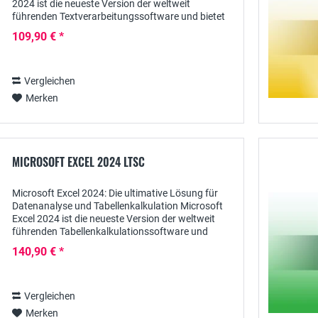
2024 ist die neueste Version der weltweit
führenden Textverarbeitungssoftware und bietet
Ihnen alle Funktionen, die Sie benötigen, um...
109,90 € *
Vergleichen
Merken
MICROSOFT EXCEL 2024 LTSC
Microsoft Excel 2024: Die ultimative Lösung für
Datenanalyse und Tabellenkalkulation Microsoft
Excel 2024 ist die neueste Version der weltweit
führenden Tabellenkalkulationssoftware und
bietet Ihnen eine leistungsstarke Plattform für
140,90 € *
die...
Vergleichen
Merken