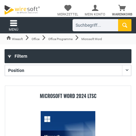
MERKZETTEL
MEIN KONTO
WARENKORB
MENÜ
Wiresoft
Office
Office Programme
Microsoft Word
Filtern
MICROSOFT WORD 2024 LTSC