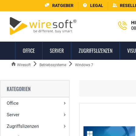
RATGEBER
LEGAL
RESELL
HI
08
OFFICE
SERVER
ZUGRIFFSLIZENZEN
VISU
Wiresoft
Betriebssysteme
Windows 7
KATEGORIEN
Office
Server
Zugriffslizenzen