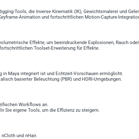
igging-Tools, die Inverse Kinematik (IK), Gewichtsmalerei und Gele
eyframe-Animation und fortschrittlichen Motion-Capture-Integratio
 volumetrische Effekte, um beeindruckende Explosionen, Rauch ode
ortschrittlichen Toolset-Erweiterung für Effekte.
g in Maya integriert ist und Echtzeit-Vorschauen ermöglicht.
ikalisch basierter Beleuchtung (PBR) und HDRI-Umgebungen.
zifischen Workflows an.
 Sie eigene Tools, um die Effizienz zu steigern.
 nCloth und nHair.