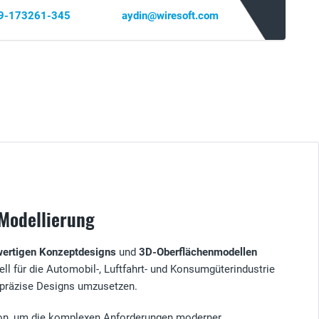
69-173261-345
aydin@wiresoft.com
-Modellierung
ertigen Konzeptdesigns
und
3D-Oberflächenmodellen
ll für die Automobil-, Luftfahrt- und Konsumgüterindustrie
h präzise Designs umzusetzen.
sion, um die komplexen Anforderungen moderner