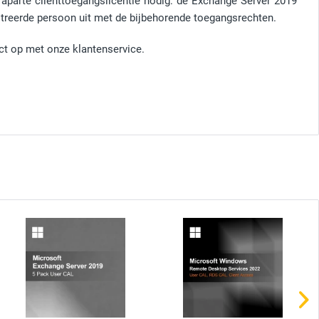
n aparte clienttoegangslicentie nodig: de Exchange Server 2019
istreerde persoon uit met de bijbehorende toegangsrechten.
ct op met onze klantenservice.