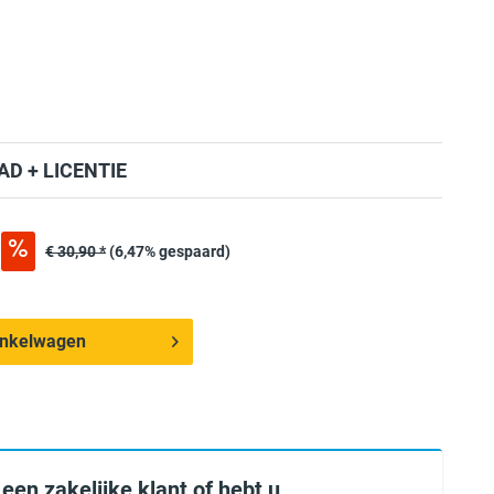
D + LICENTIE
€ 30,90 *
(6,47% gespaard)
inkelwagen
 een zakelijke klant of hebt u