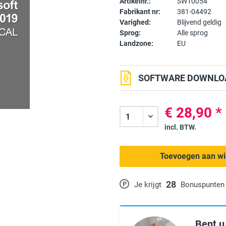
Artikelnr.:
SW10054
Fabrikant nr:
381-04492
Varighed:
Blijvend geldig
Sprog:
Alle sprog
Landzone:
EU
SOFTWARE DOWNLOA
€ 28,90 *
incl. BTW.
Toevoegen aan w
28
P
Je krijgt
Bonuspunten
Bent u