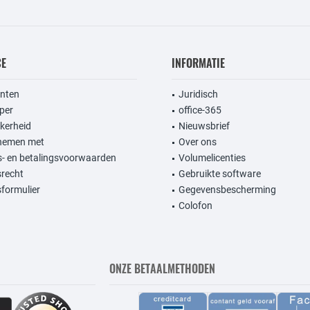
CE
INFORMATIE
anten
Juridisch
per
office-365
kerheid
Nieuwsbrief
nemen met
Over ons
- en betalingsvoorwaarden
Volumelicenties
srecht
Gebruikte software
formulier
Gegevensbescherming
Colofon
ONZE BETAALMETHODEN