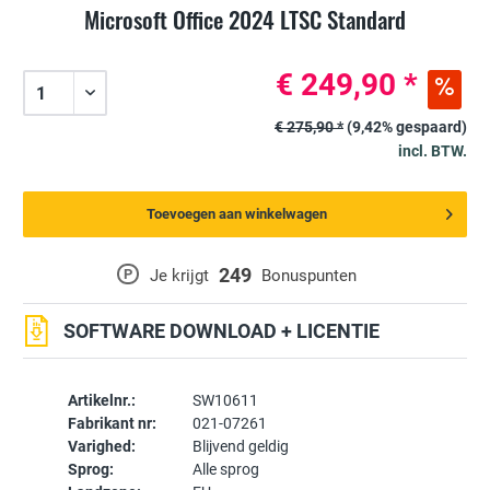
Microsoft Office 2024 LTSC Standard
€ 249,90 *
€ 275,90 *
(9,42% gespaard)
incl. BTW.
Toevoegen aan winkelwagen
249
P
Je krijgt
Bonuspunten
SOFTWARE DOWNLOAD + LICENTIE
Artikelnr.:
SW10611
Fabrikant nr:
021-07261
Varighed:
Blijvend geldig
Sprog:
Alle sprog