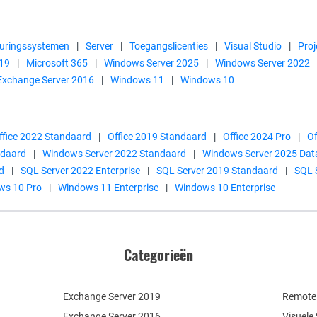
uringssystemen
|
Server
|
Toegangslicenties
|
Visual Studio
|
Proj
19
|
Microsoft 365
|
Windows Server 2025
|
Windows Server 2022
Exchange Server 2016
|
Windows 11
|
Windows 10
ffice 2022 Standaard
|
Office 2019 Standaard
|
Office 2024 Pro
|
Of
ndaard
|
Windows Server 2022 Standaard
|
Windows Server 2025 Dat
d
|
SQL Server 2022 Enterprise
|
SQL Server 2019 Standaard
|
SQL 
ws 10 Pro
|
Windows 11 Enterprise
|
Windows 10 Enterprise
Categorieën
Exchange Server 2019
Remote 
Exchange Server 2016
Visuele