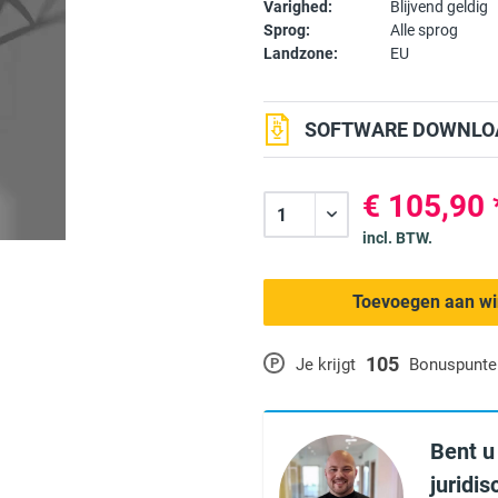
Varighed:
Blijvend geldig
Sprog:
Alle sprog
Landzone:
EU
SOFTWARE DOWNLOA
€ 105,90 
incl. BTW.
Toevoegen aan w
105
P
Je krijgt
Bonuspunte
Bent u
juridi