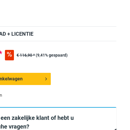
D + LICENTIE
*
€ 116,90 *
(9,41% gespaard)
inkelwagen
n
 een zakelijke klant of hebt u
sche vragen?