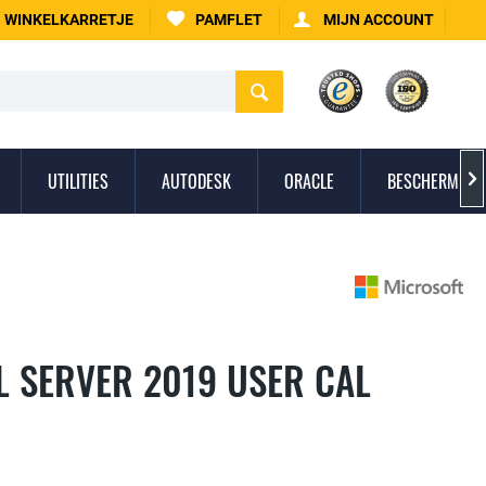
WINKELKARRETJE
PAMFLET
MIJN ACCOUNT
UTILITIES
AUTODESK
ORACLE
BESCHERMING 

L SERVER 2019 USER CAL