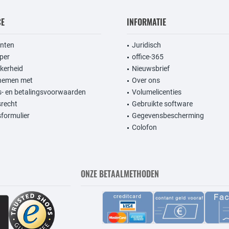
CE
INFORMATIE
anten
Juridisch
per
office-365
kerheid
Nieuwsbrief
nemen met
Over ons
- en betalingsvoorwaarden
Volumelicenties
srecht
Gebruikte software
formulier
Gegevensbescherming
Colofon
ONZE BETAALMETHODEN