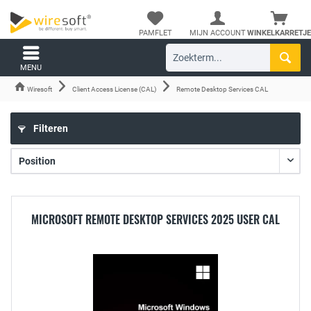
PAMFLET
MIJN ACCOUNT
WINKELKARRETJE
MENU
Wiresoft
Client Access License (CAL)
Remote Desktop Services CAL
Filteren
MICROSOFT REMOTE DESKTOP SERVICES 2025 USER CAL