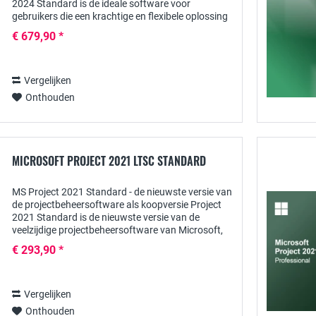
2024 Standard is de ideale software voor
gebruikers die een krachtige en flexibele oplossing
nodig hebben voor het beheren van hun...
€ 679,90 *
Vergelijken
Onthouden
MICROSOFT PROJECT 2021 LTSC STANDARD
MS Project 2021 Standard - de nieuwste versie van
de projectbeheersoftware als koopversie Project
2021 Standard is de nieuwste versie van de
veelzijdige projectbeheersoftware van Microsoft,
die in de eerste plaats is ontworpen voor het...
€ 293,90 *
Vergelijken
Onthouden