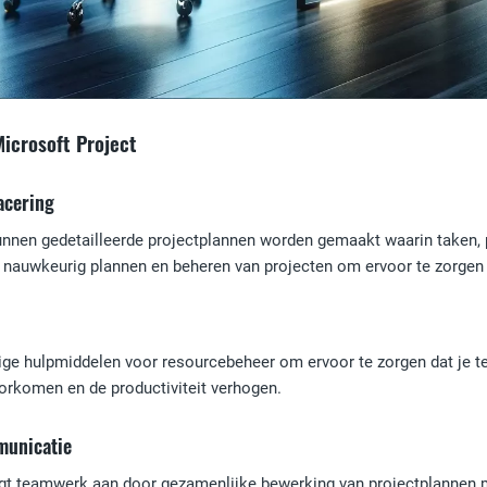
icrosoft Project
acering
unnen gedetailleerde projectplannen worden gemaakt waarin taken,
et nauwkeurig plannen en beheren van projecten om ervoor te zorgen 
ige hulpmiddelen voor resourcebeheer om ervoor te zorgen dat je t
orkomen en de productiviteit verhogen.
unicatie
gt teamwerk aan door gezamenlijke bewerking van projectplannen 