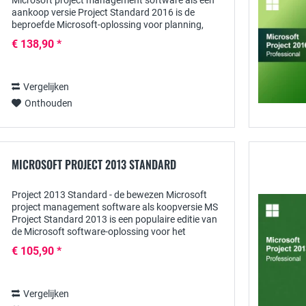
Microsoft project management software als een
aankoop versie Project Standard 2016 is de
beproefde Microsoft-oplossing voor planning,
implementatie, beheer en documentatie van
€ 138,90 *
projecten...
Vergelijken
Onthouden
MICROSOFT PROJECT 2013 STANDARD
Project 2013 Standard - de bewezen Microsoft
project management software als koopversie MS
Project Standard 2013 is een populaire editie van
de Microsoft software-oplossing voor het
vastleggen, plannen, evenals de administratie en...
€ 105,90 *
Vergelijken