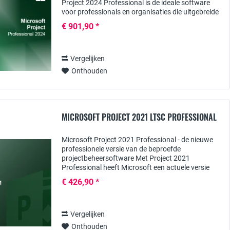
Project 2024 Professional is de ideale software
voor professionals en organisaties die uitgebreide
tools nodig hebben voor het plannen, beheren...
€ 901,90 *
Vergelijken
Onthouden
MICROSOFT PROJECT 2021 LTSC PROFESSIONAL
Microsoft Project 2021 Professional - de nieuwe
professionele versie van de beproefde
projectbeheersoftware Met Project 2021
Professional heeft Microsoft een actuele versie
uitgebracht van de veelzijdige software die vooral
€ 426,90 *
voor grotere...
Vergelijken
Onthouden