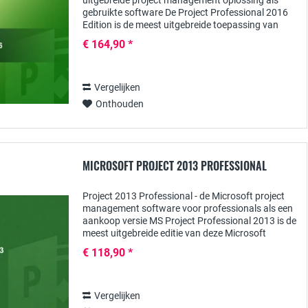
uitgebreide project management oplossing als
gebruikte software De Project Professional 2016
Edition is de meest uitgebreide toepassing van
deze versie, die door Microsoft is ontwikkeld voor
€ 164,90 *
de...
Vergelijken
Onthouden
MICROSOFT PROJECT 2013 PROFESSIONAL
Project 2013 Professional - de Microsoft project
management software voor professionals als een
aankoop versie MS Project Professional 2013 is de
meest uitgebreide editie van deze Microsoft
software-oplossing voor de meest uiteenlopende...
€ 118,90 *
Vergelijken