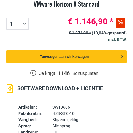
VMware Horizon 8 Standard
€ 1.146,90 *
€ 1.274,90 *
(10,04% gespaard)
incl. BTW.
Toevoegen aan winkelwagen
1146
P
Je krijgt
Bonuspunten
SOFTWARE DOWNLOAD + LICENTIE
Artikelnr.:
SW10606
Fabrikant nr:
HZ8-STC-10
Varighed:
Blijvend geldig
Sprog:
Alle sprog
Landzone:
EU