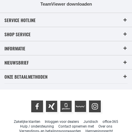
TeamViewer downloaden
SERVICE HOTLINE
SHOP SERVICE
INFORMATIE
NIEUWSBRIEF
ONZE BETAALMETHODEN
Zakelijke klanten
Inloggen voor dealers
Juridisch
office-365
Hulp / ondersteuning
Contact opnemen met
Over ons
Verzendings- en betalingsvoorwaarden
Herroepingsrecht