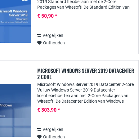
2019 Standard flexibel aan met de 2-Core
Packages van Wiresoft! De Standard Edition van
Windows Server 2019 is met name ontwikkeld voor
€ 50,90 *
gebruik...
Vergelijken
Onthouden
MICROSOFT WINDOWS SERVER 2019 DATACENTER
2 CORE
Microsoft Windows Server 2019 Datacenter 2-core
Vul uw Windows Server 2019 Datacenter-
licentiebehoeften aan met 2-Core Packages van
Wiresoft! De Datacenter Edition van Windows
Server 2019 is speciaal ontworpen voor gebruik in
€ 303,90 *
grotere,...
Vergelijken
Onthouden