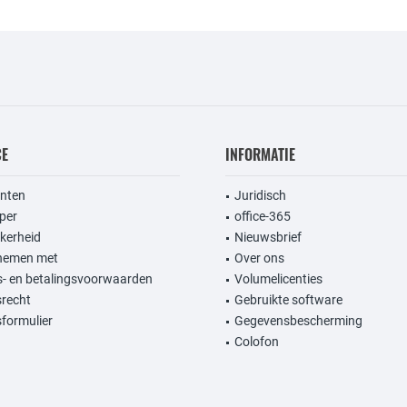
CE
INFORMATIE
anten
Juridisch
per
office-365
kerheid
Nieuwsbrief
nemen met
Over ons
- en betalingsvoorwaarden
Volumelicenties
srecht
Gebruikte software
formulier
Gegevensbescherming
Colofon