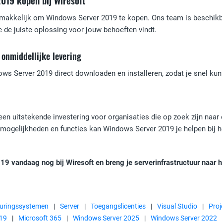
019 kopen bij Wiresoft
emakkelijk om Windows Server 2019 te kopen. Ons team is beschikba
e de juiste oplossing voor jouw behoeften vindt.
onmiddellijke levering
s Server 2019 direct downloaden en installeren, zodat je snel kunt
en uitstekende investering voor organisaties die op zoek zijn naar 
 mogelijkheden en functies kan Windows Server 2019 je helpen bij het
 vandaag nog bij Wiresoft en breng je serverinfrastructuur naar h
uringssystemen
|
Server
|
Toegangslicenties
|
Visual Studio
|
Proj
19
|
Microsoft 365
|
Windows Server 2025
|
Windows Server 2022