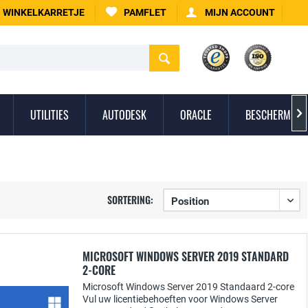
WINKELKARRETJE
PAMFLET
MIJN ACCOUNT
UTILITIES
AUTODESK
ORACLE
BESCHERMING 

SORTERING:
MICROSOFT WINDOWS SERVER 2019 STANDARD
2-CORE
Microsoft Windows Server 2019 Standaard 2-core
Vul uw licentiebehoeften voor Windows Server