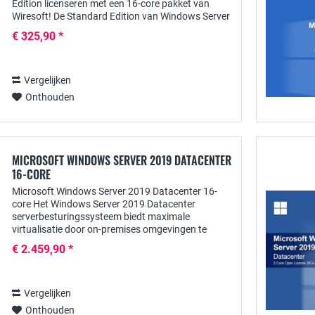
Edition licenseren met een 16-core pakket van
Wiresoft! De Standard Edition van Windows Server
2019 dekt al de typische inzetmogelijkheden van...
€ 325,90 *
Vergelijken
Onthouden
MICROSOFT WINDOWS SERVER 2019 DATACENTER
16-CORE
Microsoft Windows Server 2019 Datacenter 16-
core Het Windows Server 2019 Datacenter
serverbesturingssysteem biedt maximale
virtualisatie door on-premises omgevingen te
combineren met Azure - met veel hybride functies,
€ 2.459,90 *
hoge prestaties en...
Vergelijken
Onthouden