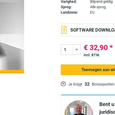
Varighed:
Blijvend geldig
Sprog:
Alle sprog
Landzone:
EU
SOFTWARE DOWNLOA
€ 32,90 *
incl. BTW.
Toevoegen aan w
32
P
Je krijgt
Bonuspunten
Bent u
juridi