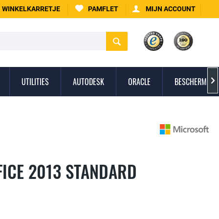
WINKELKARRETJE
PAMFLET
MIJN ACCOUNT
UTILITIES
AUTODESK
ORACLE
BESCHERMING 

FICE 2013 STANDARD