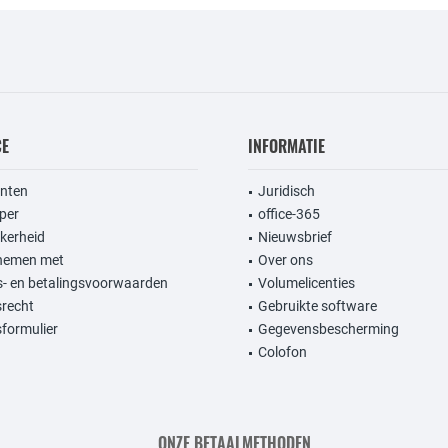
CE
INFORMATIE
anten
Juridisch
per
office-365
kerheid
Nieuwsbrief
nemen met
Over ons
- en betalingsvoorwaarden
Volumelicenties
srecht
Gebruikte software
formulier
Gegevensbescherming
Colofon
ONZE BETAALMETHODEN