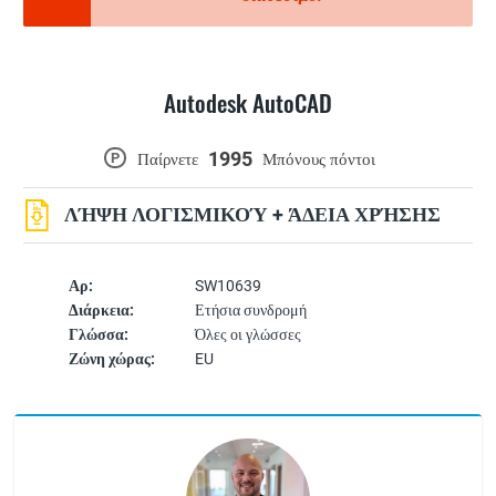
Autodesk AutoCAD
1995
P
Παίρνετε
Μπόνους πόντοι
ΛΉΨΗ ΛΟΓΙΣΜΙΚΟΎ + ΆΔΕΙΑ ΧΡΉΣΗΣ
Αρ:
SW10639
Διάρκεια:
Ετήσια συνδρομή
Γλώσσα:
Όλες οι γλώσσες
Ζώνη χώρας:
EU