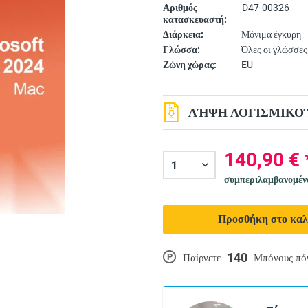
Αριθμός
D47-00326
κατασκευαστή:
Διάρκεια:
Μόνιμα έγκυρη
Γλώσσα:
Όλες οι γλώσσες
Ζώνη χώρας:
EU
ΛΉΨΗ ΛΟΓΙΣΜΙΚΟΎ
140,90 € 
συμπεριλαμβανομέ
Προσθήκη στο καλ
140
P
Παίρνετε
Μπόνους πό