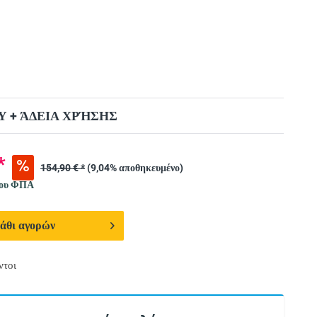
 + ΆΔΕΙΑ ΧΡΉΣΗΣ
*
154,90 € *
(9,04% αποθηκευμένο)
νου ΦΠΑ
άθι αγορών
ντοι