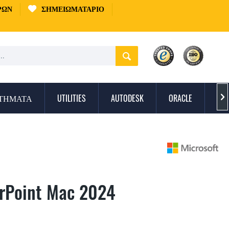
ΡΏΝ
ΣΗΜΕΙΩΜΑΤΆΡΙΟ
ΣΤΉΜΑΤΑ
UTILITIES
AUTODESK
ORACLE
ΠΡ

rPoint Mac 2024