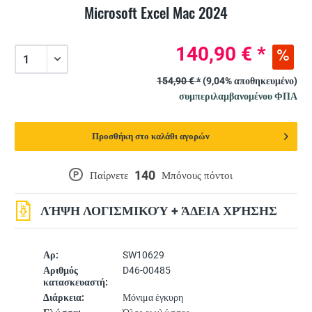
Microsoft Excel Mac 2024
140,90 € *
154,90 € *
(9,04% αποθηκευμένο)
συμπεριλαμβανομένου ΦΠΑ
Προσθήκη στο καλάθι αγορών
140
P
Παίρνετε
Μπόνους πόντοι
ΛΉΨΗ ΛΟΓΙΣΜΙΚΟΎ + ΆΔΕΙΑ ΧΡΉΣΗΣ
Αρ:
SW10629
Αριθμός
D46-00485
κατασκευαστή:
Διάρκεια:
Μόνιμα έγκυρη