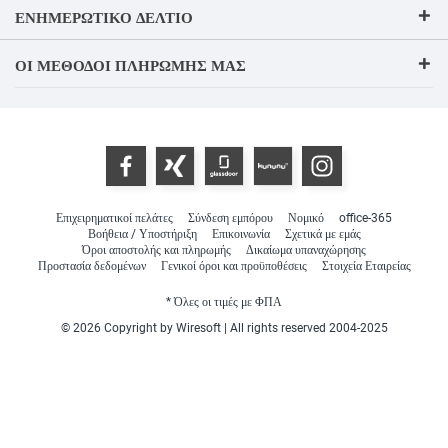
ΕΝΗΜΕΡΩΤΙΚΌ ΔΕΛΤΊΟ
ΟΙ ΜΈΘΟΔΟΙ ΠΛΗΡΩΜΉΣ ΜΑΣ
Επιχειρηματικοί πελάτες
Σύνδεση εμπόρου
Νομικό
office-365
Βοήθεια / Υποστήριξη
Επικοινωνία
Σχετικά με εμάς
Όροι αποστολής και πληρωμής
Δικαίωμα υπαναχώρησης
Προστασία δεδομένων
Γενικοί όροι και προϋποθέσεις
Στοιχεία Εταιρείας
* Όλες οι τιμές με ΦΠΑ
© 2026 Copyright by Wiresoft | All rights reserved 2004-2025