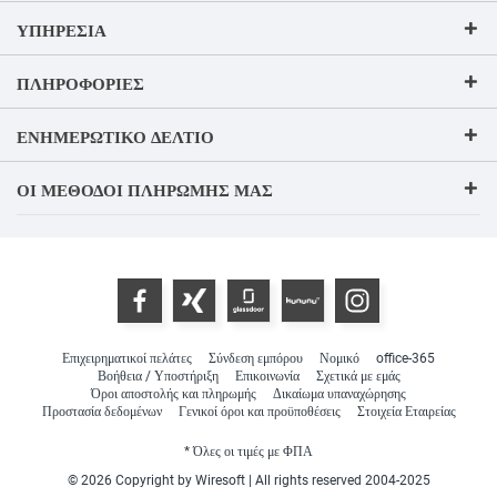
ΥΠΗΡΕΣΊΑ
ΠΛΗΡΟΦΟΡΊΕΣ
ΕΝΗΜΕΡΩΤΙΚΌ ΔΕΛΤΊΟ
ΟΙ ΜΈΘΟΔΟΙ ΠΛΗΡΩΜΉΣ ΜΑΣ
Επιχειρηματικοί πελάτες
Σύνδεση εμπόρου
Νομικό
office-365
Βοήθεια / Υποστήριξη
Επικοινωνία
Σχετικά με εμάς
Όροι αποστολής και πληρωμής
Δικαίωμα υπαναχώρησης
Προστασία δεδομένων
Γενικοί όροι και προϋποθέσεις
Στοιχεία Εταιρείας
* Όλες οι τιμές με ΦΠΑ
© 2026 Copyright by Wiresoft | All rights reserved 2004-2025