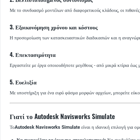
Με το συνδυασμό μοντέλων από διαφορετικούς κλάδους, οι πιθανέ
3. Εξοικονόμηση χρόνου και κόστους
Η προσομοίωση των κατασκευαστικών διαδικασιών και η αναγνώριση
4. Επεκτασιμότητα
Εργαστείτε με έργα οποιουδήποτε μεγέθους - από μικρά κτίρια έως
5. Ευελιξία
Με υποστήριξη για ένα ευρύ φάσμα μορφών αρχείων, μπορείτε εύκ
Γιατί το Autodesk Navisworks Simulate
Το
Autodesk Navisworks Simulate
είναι η ιδανική επιλογή για ο
Να συντονίζετε τα έργα πιο αποτελεσματικά:
Να συνδυάζετε μο