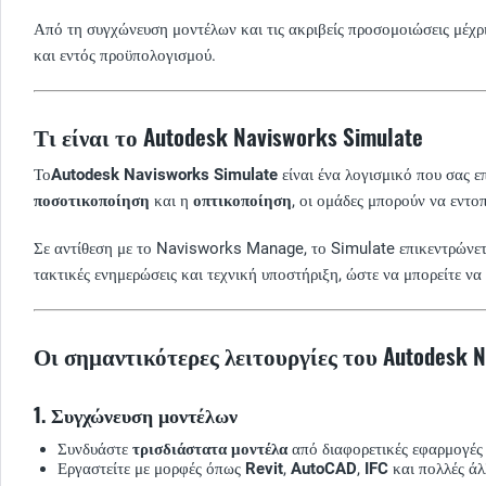
Από τη συγχώνευση μοντέλων και τις ακριβείς προσομοιώσεις μέχρ
και εντός προϋπολογισμού.
Τι είναι το Autodesk Navisworks Simulate
Το
Autodesk Navisworks Simulate
είναι ένα λογισμικό που σας ε
ποσοτικοποίηση
και η
οπτικοποίηση
, οι ομάδες μπορούν να εντο
Σε αντίθεση με το Navisworks Manage, το Simulate επικεντρώνετα
τακτικές ενημερώσεις και τεχνική υποστήριξη, ώστε να μπορείτε να
Οι σημαντικότερες λειτουργίες του Autodesk N
1. Συγχώνευση μοντέλων
Συνδυάστε
τρισδιάστατα μοντέλα
από διαφορετικές εφαρμογές 
Εργαστείτε με μορφές όπως
Revit
,
AutoCAD
,
IFC
και πολλές άλ