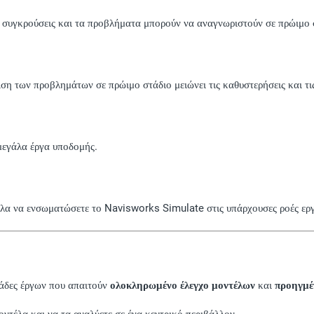
ς συγκρούσεις και τα προβλήματα μπορούν να αναγνωριστούν σε πρώιμο 
 των προβλημάτων σε πρώιμο στάδιο μειώνει τις καθυστερήσεις και τις
 μεγάλα έργα υποδομής.
ολα να ενσωματώσετε το Navisworks Simulate στις υπάρχουσες ροές εργ
μάδες έργων που απαιτούν
ολοκληρωμένο έλεγχο μοντέλων
και
προηγμέ
ντέλα και να τα αναλύετε σε ένα κεντρικό περιβάλλον.