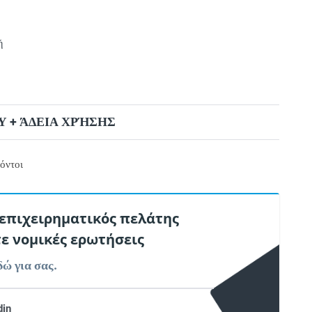
ή
 + ΆΔΕΙΑ ΧΡΉΣΗΣ
όντοι
 επιχειρηματικός πελάτης
τε νομικές ερωτήσεις
δώ για σας.
din