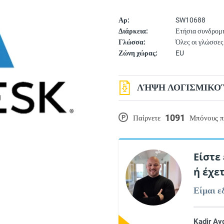
Αρ:
SW10688
Διάρκεια:
Ετήσια συνδρομ
Γλώσσα:
Όλες οι γλώσσες
Ζώνη χώρας:
EU
ΛΉΨΗ ΛΟΓΙΣΜΙΚΟΎ
1091
P
Παίρνετε
Μπόνους π
Είστε
ή έχε
Είμαι ε
Kadir Ay