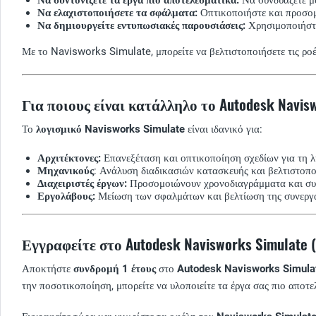
Να ελαχιστοποιήσετε τα σφάλματα:
Οπτικοποιήστε και προσομο
Να δημιουργείτε εντυπωσιακές παρουσιάσεις:
Χρησιμοποιήστε 
Με το Navisworks Simulate, μπορείτε να βελτιστοποιήσετε τις ροέ
Για ποιους είναι κατάλληλο το Autodesk Navis
Το
λογισμικό Navisworks Simulate
είναι ιδανικό για:
Αρχιτέκτονες:
Επανεξέταση και οπτικοποίηση σχεδίων για τη 
Μηχανικούς
: Ανάλυση διαδικασιών κατασκευής και βελτιστοπ
Διαχειριστές έργων:
Προσομοιώνουν χρονοδιαγράμματα και συν
Εργολάβους:
Μείωση των σφαλμάτων και βελτίωση της συνεργα
Εγγραφείτε στο Autodesk Navisworks Simulate 
Αποκτήστε
συνδρομή 1 έτους
στο
Autodesk Navisworks Simula
την ποσοτικοποίηση, μπορείτε να υλοποιείτε τα έργα σας πιο αποτε