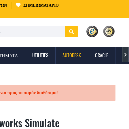
ΡΏΝ
ΣΗΜΕΙΩΜΑΤΆΡΙΟ
ΣΤΉΜΑΤΑ
UTILITIES
AUTODESK
ORACLE
ΠΡ

ίναι προς το παρόν διαθέσιμο!
works Simulate