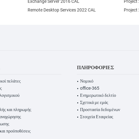
Exchange Server 2016 CAL
Project
Remote Desktop Services 2022 CAL
Project
Α
ΠΛΗΡΟΦΟΡΊΕΣ
κοί πελάτες
Νομικό
ς
office-365
λογισμικού
Ενημερωτικό δελτίο
Σχετικά με εμάς
λής και πληρωμής
Προστασία δεδομένων
παναχώρησης
Στοιχεία Εταιρείας
ρωσης
 και προϋποθέσεις