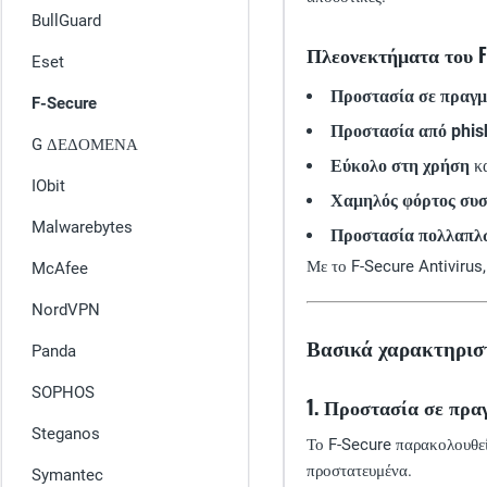
BullGuard
Πλεονεκτήματα του F-
Eset
Προστασία σε πραγμ
F-Secure
Προστασία από phis
G ΔΕΔΟΜΕΝΑ
Εύκολο στη χρήση
κα
IObit
Χαμηλός φόρτος συ
Malwarebytes
Προστασία πολλαπλ
Με το F-Secure Antivirus,
McAfee
NordVPN
Βασικά χαρακτηριστι
Panda
SOPHOS
1. Προστασία σε πρα
Steganos
Το F-Secure παρακολουθεί 
προστατευμένα.
Symantec