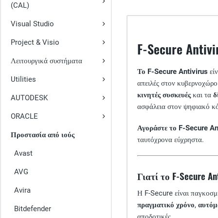
(CAL)
Visual Studio
Project & Visio
F-Secure Antiv
Λειτουργικά συστήματα
Το F-Secure Antivirus
είν
Utilities
απειλές στον κυβερνοχώρο.
κινητές συσκευές
και τα
δ
AUTODESK
ασφάλεια στον ψηφιακό κ
ORACLE
Αγοράστε το F-Secure An
Προστασία από ιούς
ταυτόχρονα εύχρηστα.
Avast
AVG
Γιατί το F-Secure An
Avira
Η F-Secure είναι παγκοσμ
πραγματικό χρόνο
,
αυτόμ
Bitdefender
αποδοτικές.