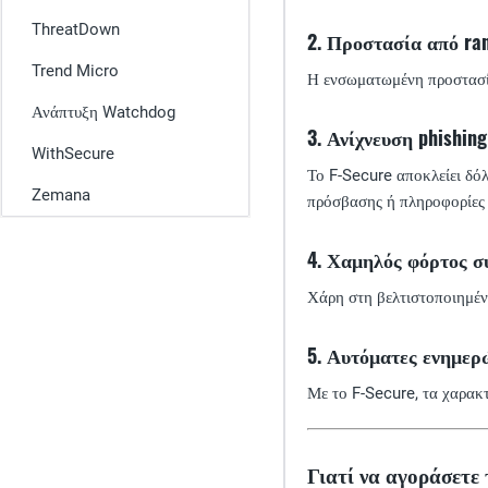
ThreatDown
2. Προστασία από ra
Trend Micro
Η ενσωματωμένη προστασία
Ανάπτυξη Watchdog
3. Ανίχνευση phishing
WithSecure
Το F-Secure αποκλείει δό
Zemana
πρόσβασης ή πληροφορίες
4. Χαμηλός φόρτος σ
Χάρη στη βελτιστοποιημένη
5. Αυτόματες ενημερ
Με το F-Secure, τα χαρακτ
Γιατί να αγοράσετε τ