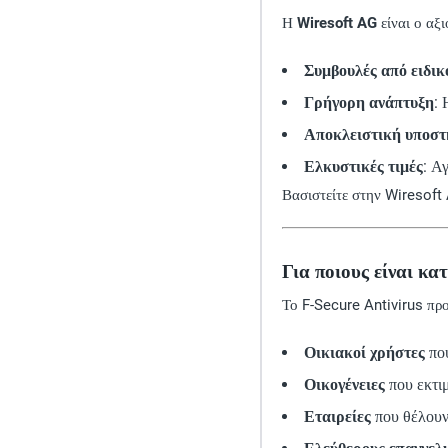
Η
Wiresoft AG
είναι ο αξ
Συμβουλές από ειδικ
Γρήγορη ανάπτυξη
: 
Αποκλειστική υποστ
Ελκυστικές τιμές
: Α
Βασιστείτε στην Wiresoft 
Για ποιους είναι κατ
Το F-Secure Antivirus πρ
Οικιακοί χρήστες
που
Οικογένειες
που εκτι
Εταιρείες
που θέλουν 