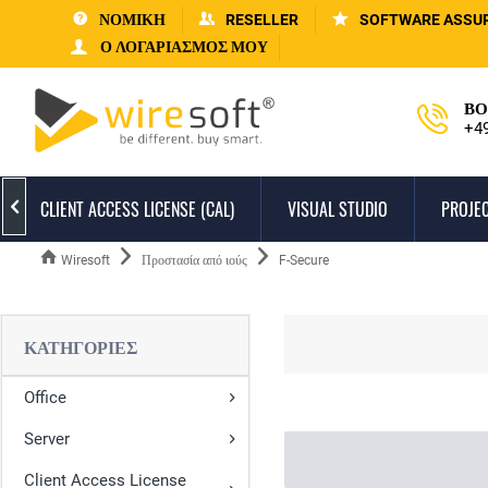
ΝΟΜΙΚΗ
RESELLER
SOFTWARE ASSU
Ο ΛΟΓΑΡΙΑΣΜΌΣ ΜΟΥ
ΒΟ
+4
CLIENT ACCESS LICENSE (CAL)
VISUAL STUDIO
PROJEC

Wiresoft
Προστασία από ιούς
F-Secure
ΚΑΤΗΓΟΡΊΕΣ
Office
Server
Client Access License