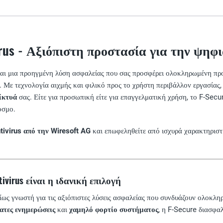
irus - Αξιόπιστη προστασία για την ψη
αι μια προηγμένη λύση ασφαλείας που σας προσφέρει ολοκληρωμένη π
 Με τεχνολογία αιχμής και φιλικό προς το χρήστη περιβάλλον εργασίας
ίκτυά
σας. Είτε για προσωπική είτε για επαγγελματική χρήση, το F-Secur
όσμο.
tivirus από την Wiresoft AG
και επωφεληθείτε από ισχυρά χαρακτηριστι
tivirus είναι η ιδανική επιλογή
ίως γνωστή για τις αξιόπιστες λύσεις ασφαλείας που συνδυάζουν ολοκλ
ατες ενημερώσεις
και
χαμηλό φορτίο συστήματος
, η F-Secure διασφα