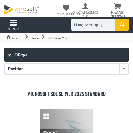
Ο ΛΟΓΑΡΙΑΣΜΌΣ
ΚΑΛΆΘΙ
ΣΗΜΕΙΩΜΑΤΆΡΙΟ
ΜΟΥ
ΑΓΟΡΏΝ
ΜΕΝΟΎ
Wiresoft
Server
SQL Server 2025
Φίλτρο
MICROSOFT SQL SERVER 2025 STANDARD