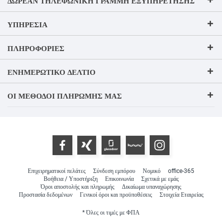
ΔΩΡΕΆΝ ΤΗΛΕΦΩΝΙΚΉ ΓΡΑΜΜΉ ΕΞΥΠΗΡΈΤΗΣΗΣ
ΥΠΗΡΕΣΊΑ
ΠΛΗΡΟΦΟΡΊΕΣ
ΕΝΗΜΕΡΩΤΙΚΌ ΔΕΛΤΊΟ
ΟΙ ΜΈΘΟΔΟΙ ΠΛΗΡΩΜΉΣ ΜΑΣ
Επιχειρηματικοί πελάτες
Σύνδεση εμπόρου
Νομικό
office-365
Βοήθεια / Υποστήριξη
Επικοινωνία
Σχετικά με εμάς
Όροι αποστολής και πληρωμής
Δικαίωμα υπαναχώρησης
Προστασία δεδομένων
Γενικοί όροι και προϋποθέσεις
Στοιχεία Εταιρείας
* Όλες οι τιμές με ΦΠΑ