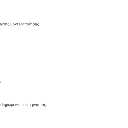
στατης μοντελοποίησης.
ν.
οκληρωμένες ροές εργασίας.