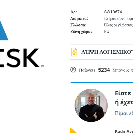
Αρ:
SW10674
Διάρκεια:
Ετήσια συνδρομ
Γλώσσα:
Όλες οι γλώσσες
Ζώνη χώρας:
EU
ΛΉΨΗ ΛΟΓΙΣΜΙΚΟΎ
5234
P
Παίρνετε
Μπόνους π
Είστε
ή έχε
Είμαι ε
Kadir Ay