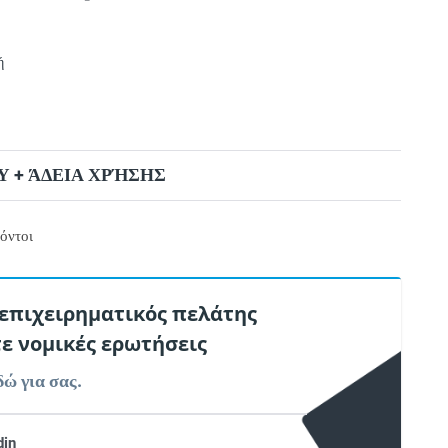
ή
 + ΆΔΕΙΑ ΧΡΉΣΗΣ
όντοι
 επιχειρηματικός πελάτης
τε νομικές ερωτήσεις
δώ για σας.
din