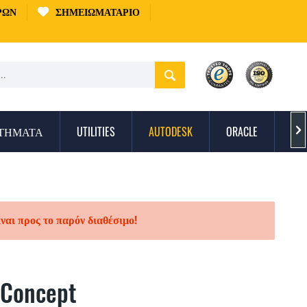
ΡΏΝ
ΣΗΜΕΙΩΜΑΤΆΡΙΟ
ΣΤΉΜΑΤΑ
UTILITIES
AUTODESK
ORACLE
ΠΡ

ίναι προς το παρόν διαθέσιμο!
 Concept