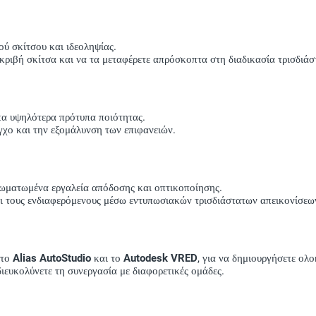
ύ σκίτσου και ιδεοληψίας.
κριβή σκίτσα και να τα μεταφέρετε απρόσκοπτα στη διαδικασία τρισδιά
τα υψηλότερα πρότυπα ποιότητας.
εγχο και την εξομάλυνση των επιφανειών.
σωματωμένα εργαλεία απόδοσης και οπτικοποίησης.
και τους ενδιαφερόμενους μέσω εντυπωσιακών τρισδιάστατων απεικονίσεω
 το
Alias AutoStudio
και το
Autodesk VRED
, για να δημιουργήσετε ολ
διευκολύνετε τη συνεργασία με διαφορετικές ομάδες.