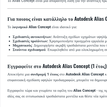
Το Alias Concept είναι μια απαραίτητη λύση για την ανάπτυξη πρ
Για ποιους είναι κατάλληλο το Autodesk Alias 
Το
λογισμικό Alias Concept
είναι ιδανικό για:
Σχεδιαστές αυτοκινήτων:
Ανάπτυξη σχεδίων οχημάτων υψηλής 
Σχεδιαστές προϊόντων:
Χρησιμοποιήστε προηγμένα εργαλεία μο
Μηχανικούς
: Δημιουργήστε ακριβή τρισδιάστατα μοντέλα που πλ
Στούντιο σχεδιασμού
: Επωφεληθείτε από μια ολοκληρωμένη σο
Εγγραφείτε στο Autodesk Alias Concept (1 έτος
Αποκτήστε μια
συνδρομή 1 έτους
στο
Autodesk Alias Concept
κ
επιφανειακή σχεδίαση υψηλών προδιαγραφών, μπορείτε να δημιουργ
Εγγραφείτε τώρα και γνωρίστε τα οφέλη του
Alias Concept
- της π
ιδέες σας σε εντυπωσιακά τρισδιάστατα μοντέλα και θέστε νέα πρό