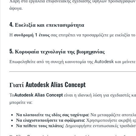
Χάρη στα εργαλεία επιφανειακής σχεδίασης υψηλών προδιαγραφών κα
άψογα.
4. Ευελιξία και επεκτασιμότητα
Η
συνδρομή 1 έτους
σας επιτρέπει να προσαρμόζετε με ευελιξία το
5. Κορυφαία τεχνολογία της βιομηχανίας
Επωφεληθείτε από τη συνεχή καινοτομία της Autodesk και μείνετε εν
Γιατί Autodesk Alias Concept
Το
Autodesk Alias Concept
είναι η ιδανική λύση για σχεδιαστές 
μπορείτε να:
Να υλοποιείτε τις ιδέες σας ταχύτερα:
Να μεταφράζετε αποτελεσ
Να ελαχιστοποιήσετε τα σφάλματα:
Χρησιμοποιήστε ακριβή εργ
Να πείθετε τους πελάτες:
Δημιουργήστε εντυπωσιακές τρισδιάστα