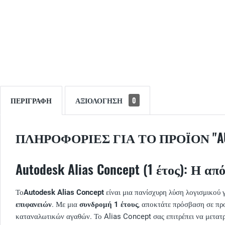
ΠΕΡΙΓΡΑΦΉ
ΑΞΙΟΛΌΓΗΣΗ
0
ΠΛΗΡΟΦΟΡΊΕΣ ΓΙΑ ΤΟ ΠΡΟΪΌΝ "AUT
Autodesk Alias Concept (1 έτος): Η 
Το
Autodesk Alias Concept
είναι μια πανίσχυρη λύση λογισμικού γ
επιφανειών
. Με μια
συνδρομή 1 έτους
, αποκτάτε πρόσβαση σε προ
καταναλωτικών αγαθών. Το Alias Concept σας επιτρέπει να μετατρέ