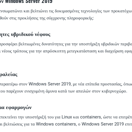
ον Windows Server 2019
σωματώνει και βελτιώνει τις δοκιμασμένες τεχνολογίες των προκατόχων 
θούν στις προκλήσεις της σύγχρονης πληροφορικής:
ητες υβριδικού νέφους
οσφέρει βελτιωμένες δυνατότητες για την υποστήριξη υβριδικών περι
ι νέους τρόπους για την απρόσκοπτη μετεγκατάσταση και διαχείριση εφ
φαλείας
ί περαιτέρω στον Windows Server 2019, με νέα επίπεδα προστασίας, ό
ου παρέχουν ενισχυμένη άμυνα κατά των απειλών στον κυβερνοχώρο.
μα εφαρμογών
εκτείνει την υποστήριξή του για Linux και containers, ώστε να επιτρ
ι βελτιώσεις για τα Windows containers, ο Windows Server 2019 επιτρ