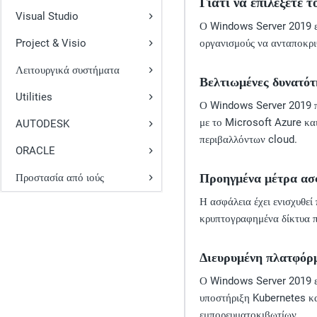
Γιατί να επιλέξετε τ
Visual Studio
Ο Windows Server 2019 εν
Project & Visio
οργανισμούς να ανταποκρι
Λειτουργικά συστήματα
Βελτιωμένες δυνατότ
Utilities
Ο Windows Server 2019 πρ
με το Microsoft Azure κα
AUTODESK
περιβαλλόντων cloud.
ORACLE
Προηγμένα μέτρα ασ
Προστασία από ιούς
Η ασφάλεια έχει ενισχυθε
κρυπτογραφημένα δίκτυα π
Διευρυμένη πλατφόρ
Ο Windows Server 2019 επ
υποστήριξη Kubernetes κα
εμπορευματοκιβωτίων.