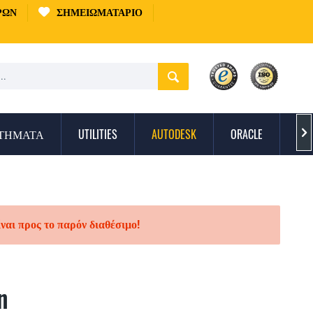
ΡΏΝ
ΣΗΜΕΙΩΜΑΤΆΡΙΟ
ΣΤΉΜΑΤΑ
UTILITIES
AUTODESK
ORACLE
ΠΡ

ίναι προς το παρόν διαθέσιμο!
n