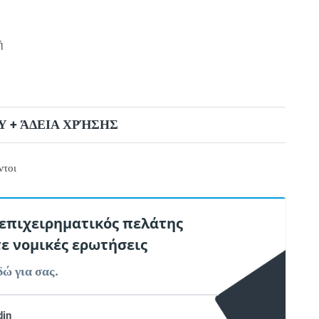
ή
 + ΆΔΕΙΑ ΧΡΉΣΗΣ
ντοι
 επιχειρηματικός πελάτης
τε νομικές ερωτήσεις
δώ για σας.
din