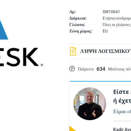
Αρ:
SW10641
Διάρκεια:
Ετήσια συνδρομ
Γλώσσα:
Όλες οι γλώσσες
Ζώνη χώρας:
EU
ΛΉΨΗ ΛΟΓΙΣΜΙΚΟΎ
634
P
Παίρνετε
Μπόνους πό
Είστε
ή έχε
Είμαι ε
Kadir Ay