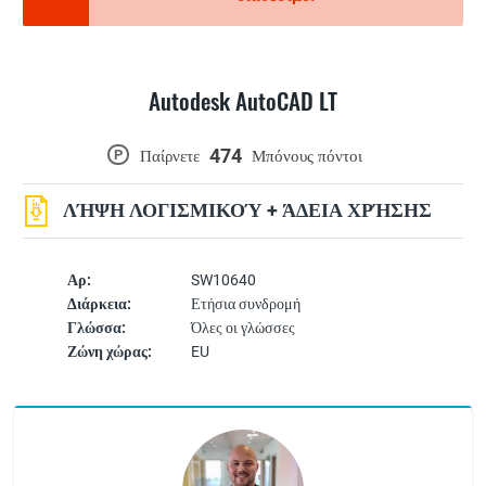
Autodesk AutoCAD LT
474
P
Παίρνετε
Μπόνους πόντοι
ΛΉΨΗ ΛΟΓΙΣΜΙΚΟΎ + ΆΔΕΙΑ ΧΡΉΣΗΣ
Αρ:
SW10640
Διάρκεια:
Ετήσια συνδρομή
Γλώσσα:
Όλες οι γλώσσες
Ζώνη χώρας:
EU