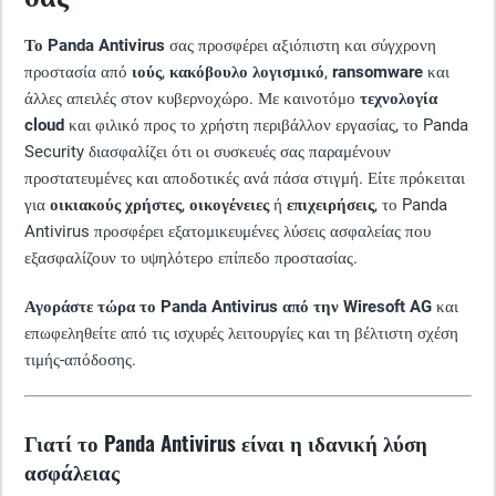
Το Panda Antivirus
σας προσφέρει αξιόπιστη και σύγχρονη
προστασία από
ιούς
,
κακόβουλο λογισμικό
,
ransomware
και
άλλες απειλές στον κυβερνοχώρο. Με καινοτόμο
τεχνολογία
cloud
και φιλικό προς το χρήστη περιβάλλον εργασίας, το Panda
Security διασφαλίζει ότι οι συσκευές σας παραμένουν
προστατευμένες και αποδοτικές ανά πάσα στιγμή. Είτε πρόκειται
για
οικιακούς χρήστες
,
οικογένειες
ή
επιχειρήσεις
, το Panda
Antivirus προσφέρει εξατομικευμένες λύσεις ασφαλείας που
εξασφαλίζουν το υψηλότερο επίπεδο προστασίας.
Αγοράστε τώρα το Panda Antivirus από την Wiresoft AG
και
επωφεληθείτε από τις ισχυρές λειτουργίες και τη βέλτιστη σχέση
τιμής-απόδοσης.
Γιατί το Panda Antivirus είναι η ιδανική λύση
ασφάλειας