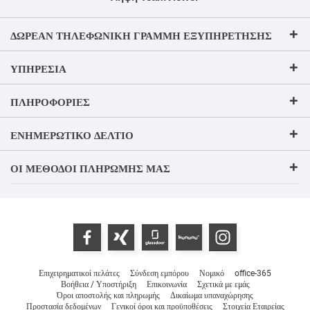
ΔΩΡΕΆΝ ΤΗΛΕΦΩΝΙΚΉ ΓΡΑΜΜΉ ΕΞΥΠΗΡΈΤΗΣΗΣ
ΥΠΗΡΕΣΊΑ
ΠΛΗΡΟΦΟΡΊΕΣ
ΕΝΗΜΕΡΩΤΙΚΌ ΔΕΛΤΊΟ
ΟΙ ΜΈΘΟΔΟΙ ΠΛΗΡΩΜΉΣ ΜΑΣ
Επιχειρηματικοί πελάτες
Σύνδεση εμπόρου
Νομικό
office-365
Βοήθεια / Υποστήριξη
Επικοινωνία
Σχετικά με εμάς
Όροι αποστολής και πληρωμής
Δικαίωμα υπαναχώρησης
Προστασία δεδομένων
Γενικοί όροι και προϋποθέσεις
Στοιχεία Εταιρείας