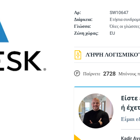
Αρ:
SW10647
Διάρκεια:
Ετήσια συνδρομ
Γλώσσα:
Όλες οι γλώσσες
Ζώνη χώρας:
EU
ΛΉΨΗ ΛΟΓΙΣΜΙΚΟΎ
2728
P
Παίρνετε
Μπόνους π
Είστε
ή έχε
Είμαι ε
Kadir Ay