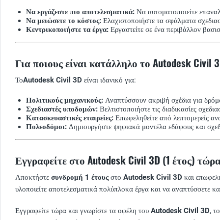
Να εργάζεστε πιο αποτελεσματικά:
Να αυτοματοποιείτε επαναλα
Να μειώσετε το κόστος:
Ελαχιστοποιήστε τα σφάλματα σχεδιασ
Κεντρικοποιήστε τα έργα:
Εργαστείτε σε ένα περιβάλλον βασισ
Για ποιους είναι κατάλληλο το Autodesk Civil 
Το
Autodesk Civil 3D
είναι ιδανικό για:
Πολιτικούς μηχανικούς:
Αναπτύσσουν ακριβή σχέδια για δρόμο
Σχεδιαστές υποδομών:
Βελτιστοποιήστε τις διαδικασίες σχεδι
Κατασκευαστικές εταιρείες:
Επωφεληθείτε από λεπτομερείς ανα
Πολεοδόμοι:
Δημιουργήστε ψηφιακά μοντέλα εδάφους και σχεδι
Εγγραφείτε στο Autodesk Civil 3D (1 έτος) τώρ
Αποκτήστε
συνδρομή 1 έτους
στο
Autodesk Civil 3D
και επωφελη
υλοποιείτε αποτελεσματικά πολύπλοκα έργα και να αναπτύσσετε κα
Εγγραφείτε τώρα και γνωρίστε τα οφέλη του
Autodesk Civil 3D
, τ