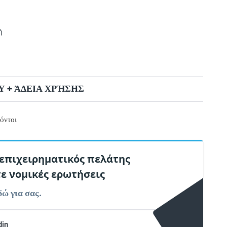
ή
 + ΆΔΕΙΑ ΧΡΉΣΗΣ
όντοι
 επιχειρηματικός πελάτης
τε νομικές ερωτήσεις
δώ για σας.
din