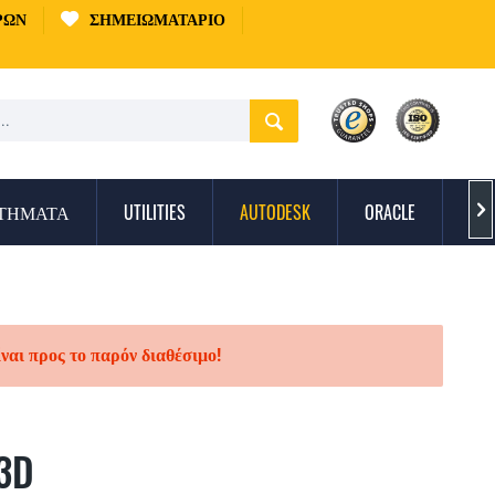
ΡΏΝ
ΣΗΜΕΙΩΜΑΤΆΡΙΟ
ΣΤΉΜΑΤΑ
UTILITIES
AUTODESK
ORACLE
ΠΡ

ίναι προς το παρόν διαθέσιμο!
 3D