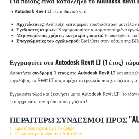
Για ποιους είναι κατάλληλο το Autodesk Revit 
Το
Autodesk Revit LT
είναι ιδανικό για:
Αρχιτέκτονες:
Ανάπτυξη λεπτομερών τρισδιάστατων μοντέλων κα
Σχεδιαστές κτιρίων:
Χρησιμοποιήστε αυτοματοποιημένα εργαλεί
Μεμονωμένους χρήστες και μικρά γραφεία:
Επωφεληθείτε από 
Επαγγελματίες του σχεδιασμού:
Εισέλθετε στον κόσμο της ΒΙΜ 
Εγγραφείτε στο Autodesk Revit LT (1 έτος) τώρ
Αποκτήστε
συνδρομή 1 έτους
στο
Autodesk Revit LT
και επωφελη
εργολάβος, το Revit LT σας παρέχει τα εργαλεία που χρειάζεστε γι
Εγγραφείτε τώρα και ξεκινήστε με το Autodesk Revit LT - το ιδαν
εκσυγχρονίστε τον τρόπο που εργάζεστε!
ΠΕΡΑΙΤΈΡΩ ΣΎΝΔΕΣΜΟΙ ΠΡΟΣ "AUTO
Ερωτήσεις σχετικά με το άρθρο
Περισσότερα άρθρα από Autodesk