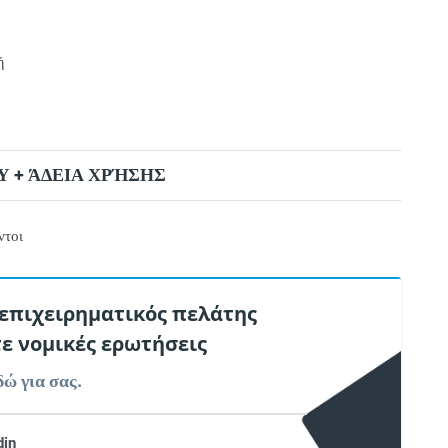
ή
 + ΆΔΕΙΑ ΧΡΉΣΗΣ
ντοι
 επιχειρηματικός πελάτης
τε νομικές ερωτήσεις
δώ για σας.
din