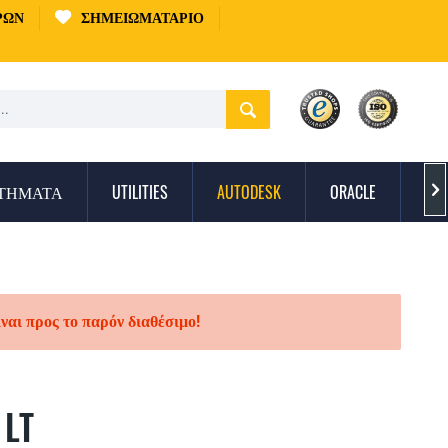
ΡΏΝ
ΣΗΜΕΙΩΜΑΤΆΡΙΟ
ΣΤΉΜΑΤΑ
UTILITIES
AUTODESK
ORACLE
ΠΡ

ίναι προς το παρόν διαθέσιμο!
 LT