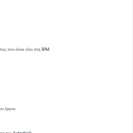
τες που είναι νέοι στη BIM.
ου έργου.
ντα της Autodesk.