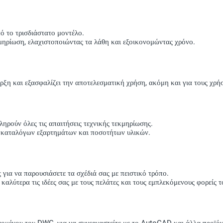
πό το τρισδιάστατο μοντέλο.
μηρίωση, ελαχιστοποιώντας τα λάθη και εξοικονομώντας χρόνο.
ρξη και εξασφαλίζει την αποτελεσματική χρήση, ακόμη και για τους χρήσ
ηρούν όλες τις απαιτήσεις τεχνικής τεκμηρίωσης.
α καταλόγων εξαρτημάτων και ποσοτήτων υλικών.
 για να παρουσιάσετε τα σχέδιά σας με πειστικό τρόπο.
αλύτερα τις ιδέες σας με τους πελάτες και τους εμπλεκόμενους φορείς τ
ανομένου του DWG, για να συνεργαστείτε με το AutoCAD και άλλα προϊό