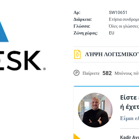
Αρ:
SW10651
Διάρκεια:
Ετήσια συνδρομ
Γλώσσα:
Όλες οι γλώσσες
Ζώνη χώρας:
EU
ΛΉΨΗ ΛΟΓΙΣΜΙΚΟΎ
582
P
Παίρνετε
Μπόνους πό
Είστε
ή έχε
Είμαι ε
Kadir Ay