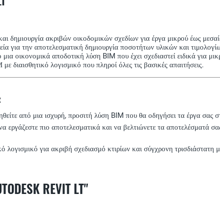
LT
ι δημιουργία ακριβών οικοδομικών σχεδίων για έργα μικρού έως μεσαί
α για την αποτελεσματική δημιουργία ποσοτήτων υλικών και τιμολογίω
μια οικονομικά αποδοτική λύση BIM που έχει σχεδιαστεί ειδικά για μικ
με διαισθητικό λογισμικό που πληροί όλες τις βασικές απαιτήσεις.
α
θείτε από μια ισχυρή, προσιτή λύση BIM που θα οδηγήσει τα έργα σας στο
α να εργάζεστε πιο αποτελεσματικά και να βελτιώνετε τα αποτελέσματά σα
ικό λογισμικό για ακριβή σχεδιασμό κτιρίων και σύγχρονη τρισδιάστατη
DESK REVIT LT"