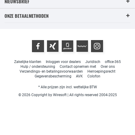
NIEUWSBRIEF
ONZE BETAALMETHODEN
Zakelijke klanten
Inloggen voor dealers
Juridisch
office-365
Hulp / ondersteuning
Contact opnemen met
Over ons
Verzendings- en betalingsvoorwaarden
Herroepingsrecht
Gegevensbescherming
AVK
Colofon
* Alle prijzen zijn incl. wettelijke BTW
© 2026 Copyright by Wiresoft | All rights reserved 2004-2025