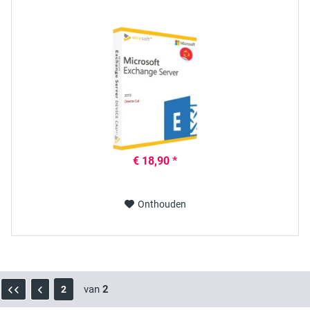
€ 18,90 *
Onthouden
van
2
2