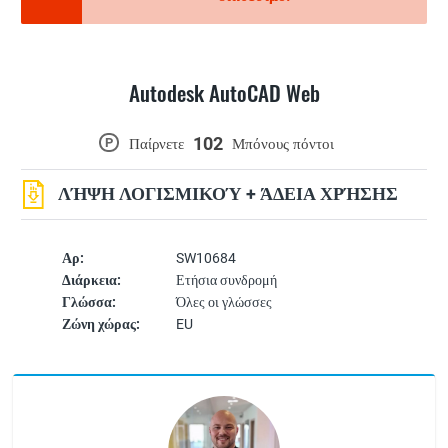
Autodesk AutoCAD Web
102
P
Παίρνετε
Μπόνους πόντοι
ΛΉΨΗ ΛΟΓΙΣΜΙΚΟΎ + ΆΔΕΙΑ ΧΡΉΣΗΣ
Αρ:
SW10684
Διάρκεια:
Ετήσια συνδρομή
Γλώσσα:
Όλες οι γλώσσες
Ζώνη χώρας:
EU