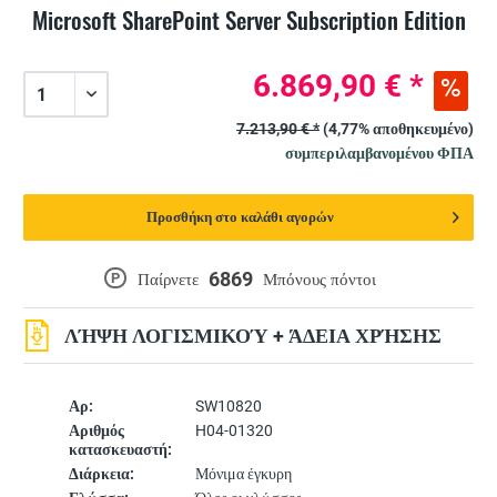
Microsoft SharePoint Server Subscription Edition
6.869,90 € *
7.213,90 € *
(4,77% αποθηκευμένο)
συμπεριλαμβανομένου ΦΠΑ
Προσθήκη στο καλάθι αγορών
6869
P
Παίρνετε
Μπόνους πόντοι
ΛΉΨΗ ΛΟΓΙΣΜΙΚΟΎ + ΆΔΕΙΑ ΧΡΉΣΗΣ
Αρ:
SW10820
Αριθμός
H04-01320
κατασκευαστή:
Διάρκεια:
Μόνιμα έγκυρη