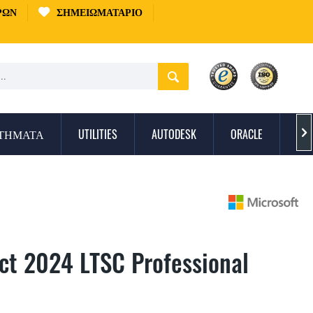
ΡΏΝ
ΣΗΜΕΙΩΜΑΤΆΡΙΟ
ΣΤΉΜΑΤΑ
UTILITIES
AUTODESK
ORACLE
ΠΡ

ect 2024 LTSC Professional