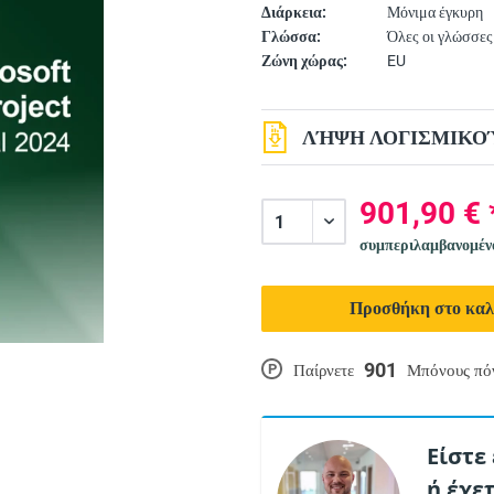
Διάρκεια:
Μόνιμα έγκυρη
Γλώσσα:
Όλες οι γλώσσες
Ζώνη χώρας:
EU
ΛΉΨΗ ΛΟΓΙΣΜΙΚΟΎ
901,90 € 
συμπεριλαμβανομέ
Προσθήκη στο καλ
901
P
Παίρνετε
Μπόνους πό
Είστε
ή έχε