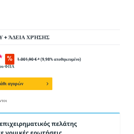
 + ΆΔΕΙΑ ΧΡΉΣΗΣ
*
1.001,90 € *
(9,98% αποθηκευμένο)
νου ΦΠΑ
άθι αγορών
ντοι
 επιχειρηματικός πελάτης
τε νομικές ερωτήσεις