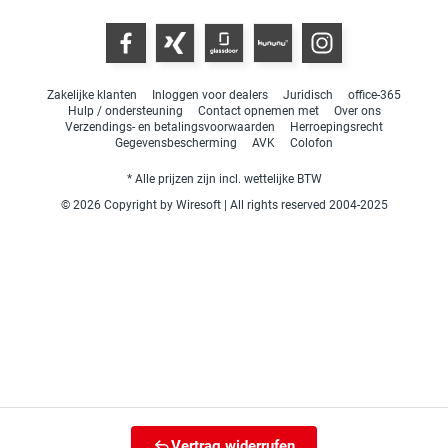
Zakelijke klanten
Inloggen voor dealers
Juridisch
office-365
Hulp / ondersteuning
Contact opnemen met
Over ons
Verzendings- en betalingsvoorwaarden
Herroepingsrecht
Gegevensbescherming
AVK
Colofon
* Alle prijzen zijn incl. wettelijke BTW
© 2026 Copyright by Wiresoft | All rights reserved 2004-2025
Vertrag widerrufen