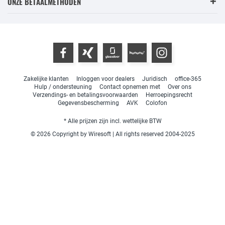
ONZE BETAALMETHODEN
Zakelijke klanten
Inloggen voor dealers
Juridisch
office-365
Hulp / ondersteuning
Contact opnemen met
Over ons
Verzendings- en betalingsvoorwaarden
Herroepingsrecht
Gegevensbescherming
AVK
Colofon
* Alle prijzen zijn incl. wettelijke BTW
© 2026 Copyright by Wiresoft | All rights reserved 2004-2025