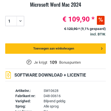
Microsoft Word Mac 2024
€ 109,90 *
€ 120,90 *
(9,1% gespaard)
incl. BTW.
Toevoegen aan winkelwagen
109
P
Je krijgt
Bonuspunten
SOFTWARE DOWNLOAD + LICENTIE
Artikelnr.:
SW10628
Fabrikant nr:
D48-00616
Varighed:
Blijvend geldig
Sprog:
Alle sprog