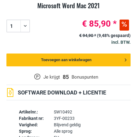
Microsoft Word Mac 2021
€ 85,90 *
€ 94,90 *
(9,48% gespaard)
incl. BTW.
Toevoegen aan winkelwagen
85
P
Je krijgt
Bonuspunten
SOFTWARE DOWNLOAD + LICENTIE
Artikelnr.:
SW10492
Fabrikant nr:
3YF-00233
Varighed:
Blijvend geldig
Sprog:
Alle sprog