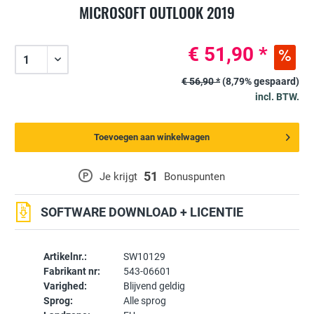
MICROSOFT OUTLOOK 2019
€ 51,90 *
€ 56,90 *
(8,79% gespaard)
incl. BTW.
Toevoegen aan winkelwagen
51
P
Je krijgt
Bonuspunten
SOFTWARE DOWNLOAD + LICENTIE
Artikelnr.:
SW10129
Fabrikant nr:
543-06601
Varighed:
Blijvend geldig
Sprog:
Alle sprog