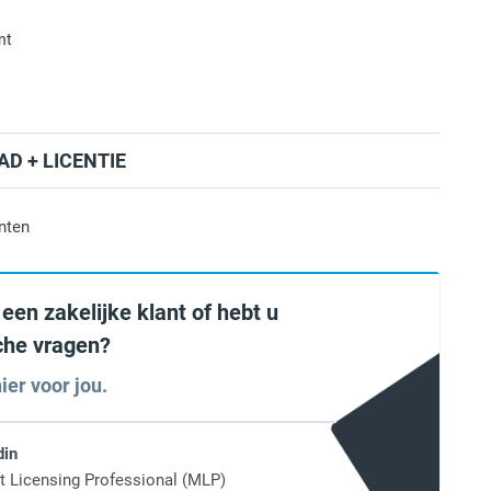
nt
D + LICENTIE
nten
 een zakelijke klant of hebt u
sche vragen?
ier voor jou.
din
t Licensing Professional (MLP)