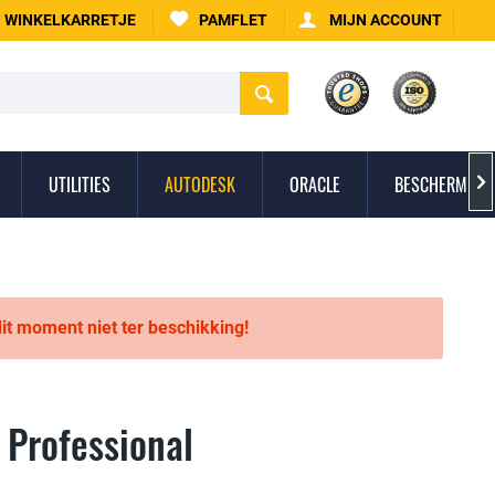
WINKELKARRETJE
PAMFLET
MIJN ACCOUNT
UTILITIES
AUTODESK
ORACLE
BESCHERMING 

 dit moment niet ter beschikking!
Professional