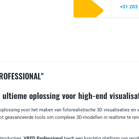
+31 203
ROFESSIONAL"
 ultieme oplossing voor high-end visualisat
lossing voor het maken van fotorealistische 3D visualisaties en vi
tot geavanceerde tools om complexe 3D-modellen in realtime te re
troducties,
VRED Professional
biedt een krachtig platform om produ