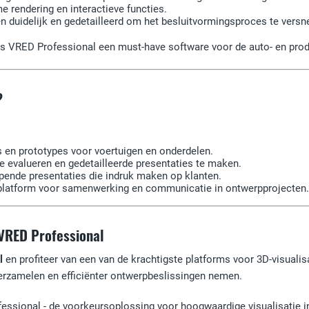
e rendering en interactieve functies.
 duidelijk en gedetailleerd om het besluitvormingsproces te versne
is VRED Professional een must-have software voor de auto- en prod
?
s en prototypes voor voertuigen en onderdelen.
 evalueren en gedetailleerde presentaties te maken.
ende presentaties die indruk maken op klanten.
 platform voor samenwerking en communicatie in ontwerpprojecten.
VRED Professional
l
en profiteer van een van de krachtigste platforms voor 3D-visualis
verzamelen en efficiënter ontwerpbeslissingen nemen.
essional - de voorkeursoplossing voor hoogwaardige visualisatie in