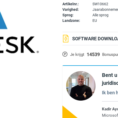
Artikelnr.:
SW10662
Varighed:
Jaarabonneme
Sprog:
Alle sprog
Landzone:
EU
SOFTWARE DOWNLOA
14539
P
Je krijgt
Bonuspu
Bent u
juridi
Ik ben h
Kadir Ay
Microsof