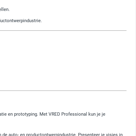
llen.
uctontwerpindustrie.
atie en prototyping. Met VRED Professional kun je je
 de auto- en productontwerpindustrie. Presenteer je visies in