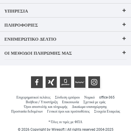
ΥΠΗΡΕΣΊΑ
ΠΛΗΡΟΦΟΡΊΕΣ
ΕΝΗΜΕΡΩΤΙΚΌ ΔΕΛΤΊΟ
ΟΙ ΜΈΘΟΔΟΙ ΠΛΗΡΩΜΉΣ ΜΑΣ
Επιχειρηματικοί πελάτες
Σύνδεση εμπόρου
Νομικό
office-365
Βοήθεια / Υποστήριξη
Επικοινωνία
Σχετικά με εμάς
Όροι αποστολής και πληρωμής
Δικαίωμα υπαναχώρησης
Προστασία δεδομένων
Γενικοί όροι και προϋποθέσεις
Στοιχεία Εταιρείας
* Όλες οι τιμές με ΦΠΑ
© 2026 Copyright by Wiresoft | All rights reserved 2004-2025