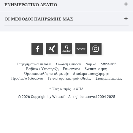
ΕΝΗΜΕΡΩΤΙΚΌ ΔΕΛΤΊΟ
ΟΙ ΜΈΘΟΔΟΙ ΠΛΗΡΩΜΉΣ ΜΑΣ
Επιχειρηματικοί πελάτες
Σύνδεση εμπόρου
Νομικό
office-365
Βοήθεια / Υποστήριξη
Επικοινωνία
Σχετικά με εμάς
Όροι αποστολής και πληρωμής
Δικαίωμα υπαναχώρησης
Προστασία δεδομένων
Γενικοί όροι και προϋποθέσεις
Στοιχεία Εταιρείας
* Όλες οι τιμές με ΦΠΑ
© 2026 Copyright by Wiresoft | All rights reserved 2004-2025