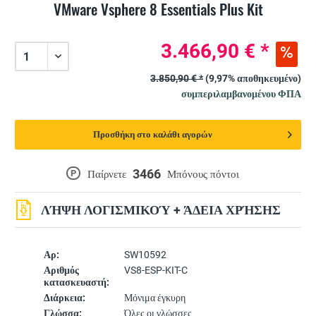
VMware Vsphere 8 Essentials Plus Kit
3.466,90 € *
3.850,90 € *
(9,97% αποθηκευμένο)
συμπεριλαμβανομένου ΦΠΑ
Προσθήκη στο καλάθι αγορών
3466
P
Παίρνετε
Μπόνους πόντοι
ΛΉΨΗ ΛΟΓΙΣΜΙΚΟΎ + ΆΔΕΙΑ ΧΡΉΣΗΣ
Αρ:
SW10592
Αριθμός
VS8-ESP-KIT-C
κατασκευαστή:
Διάρκεια:
Μόνιμα έγκυρη
Γλώσσα:
Όλες οι γλώσσες