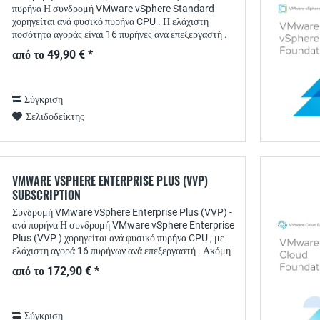
πυρήνα Η συνδρομή VMware vSphere Standard
χορηγείται ανά φυσικό πυρήνα CPU . Η ελάχιστη
ποσότητα αγοράς είναι 16 πυρήνες ανά επεξεργαστή .
Εάν προσθέσετε το προϊόν στο καλάθι αγορών σας
από το 49,90 € *
16...
Σύγκριση
Σελιδοδείκτης
VMWARE VSPHERE ENTERPRISE PLUS (VVP)
SUBSCRIPTION
Συνδρομή VMware vSphere Enterprise Plus (VVP) -
ανά πυρήνα Η συνδρομή VMware vSphere Enterprise
Plus (VVP ) χορηγείται ανά φυσικό πυρήνα CPU , με
ελάχιστη αγορά 16 πυρήνων ανά επεξεργαστή . Ακόμη
και αν ο επεξεργαστής σας διαθέτει...
από το 172,90 € *
Σύγκριση