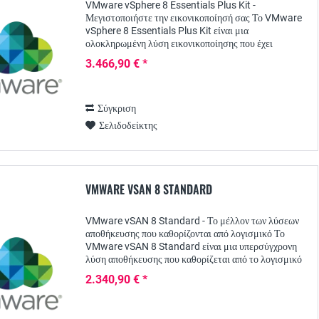
VMware vSphere 8 Essentials Plus Kit -
Μεγιστοποιήστε την εικονικοποίησή σας Το VMware
vSphere 8 Essentials Plus Kit είναι μια
ολοκληρωμένη λύση εικονικοποίησης που έχει
σχεδιαστεί ειδικά για μικρές και μεσαίες επιχειρήσεις.
3.466,90 € *
Με αυτό το...
Σύγκριση
Σελιδοδείκτης
VMWARE VSAN 8 STANDARD
VMware vSAN 8 Standard - Το μέλλον των λύσεων
αποθήκευσης που καθορίζονται από λογισμικό Το
VMware vSAN 8 Standard είναι μια υπερσύγχρονη
λύση αποθήκευσης που καθορίζεται από το λογισμικό
και βοηθά τους οργανισμούς να βελτιστοποιήσουν...
2.340,90 € *