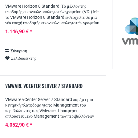
VMware Horizon 8 Standard: Το μέλλον της
υποδομής εικονικών υπολογιστών γραφείου (VDI) Με
το VMware Horizon 8 Standard εισέρχεστε σε μια
νέα εποχή υποδομής εικονικών υπολογιστών γραφείου
(VDI) που θα φέρει επανάσταση στο εταιρικό σας IT....
1.146,90 € *
Σύγκριση
Σελιδοδείκτης
VMWARE VCENTER SERVER 7 STANDARD
VMware vCenter Server 7 Standard παρέχει μια
κεντρική πλατφόρμα για το Management του
περιβάλλοντός σας VMware. Προσφέρει
απλουστευμένο Management των περιβαλλόντων
vSphere, βελτιωμένη απόδοση και επεκτασιμότητα και
4.052,90 € *
ενισχυμένη ασφάλεια....