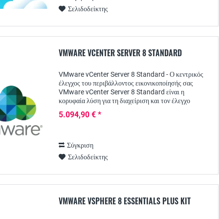
Σελιδοδείκτης
VMWARE VCENTER SERVER 8 STANDARD
VMware vCenter Server 8 Standard - Ο κεντρικός
έλεγχος του περιβάλλοντος εικονικοποίησής σας
VMware vCenter Server 8 Standard είναι η
κορυφαία λύση για τη διαχείριση και τον έλεγχο
ολόκληρου του περιβάλλοντος εικονικοποίησης. Σε
5.094,90 € *
αυτό το...
Σύγκριση
Σελιδοδείκτης
VMWARE VSPHERE 8 ESSENTIALS PLUS KIT