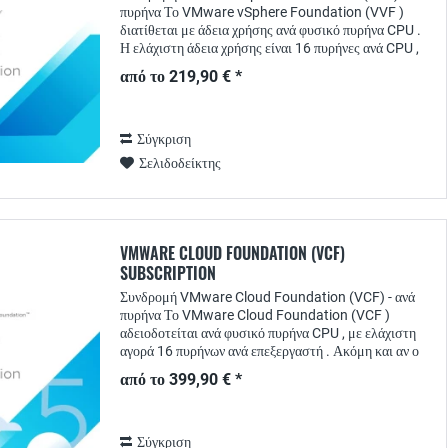
πυρήνα Το VMware vSphere Foundation (VVF )
διατίθεται με άδεια χρήσης ανά φυσικό πυρήνα CPU .
Η ελάχιστη άδεια χρήσης είναι 16 πυρήνες ανά CPU ,
ανεξάρτητα από το αν ο επεξεργαστής διαθέτει...
από το 219,90 € *
Σύγκριση
Σελιδοδείκτης
VMWARE CLOUD FOUNDATION (VCF)
SUBSCRIPTION
Συνδρομή VMware Cloud Foundation (VCF) - ανά
πυρήνα Το VMware Cloud Foundation (VCF )
αδειοδοτείται ανά φυσικό πυρήνα CPU , με ελάχιστη
αγορά 16 πυρήνων ανά επεξεργαστή . Ακόμη και αν ο
διακομιστής σας διαθέτει λιγότερους φυσικούς...
από το 399,90 € *
Σύγκριση