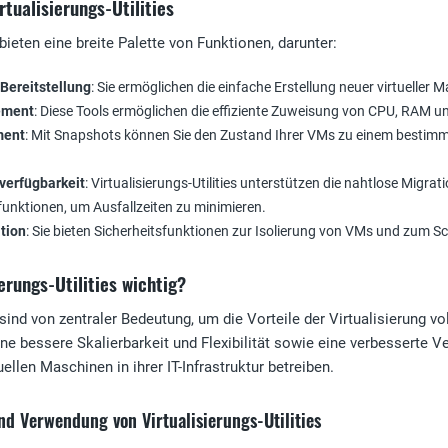
rtualisierungs-Utilities
 bieten eine breite Palette von Funktionen, darunter:
Bereitstellung
: Sie ermöglichen die einfache Erstellung neuer virtueller
ement
: Diese Tools ermöglichen die effiziente Zuweisung von CPU, RAM u
ment
: Mit Snapshots können Sie den Zustand Ihrer VMs zu einem bestimmt
verfügbarkeit
: Virtualisierungs-Utilities unterstützen die nahtlose Migr
unktionen, um Ausfallzeiten zu minimieren.
ation
: Sie bieten Sicherheitsfunktionen zur Isolierung von VMs und zum 
erungs-Utilities wichtig?
s sind von zentraler Bedeutung, um die Vorteile der Virtualisierung 
e bessere Skalierbarkeit und Flexibilität sowie eine verbesserte 
uellen Maschinen in ihrer IT-Infrastruktur betreiben.
nd Verwendung von Virtualisierungs-Utilities