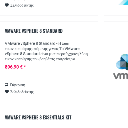
Σελιδοδείκτης
VMWARE VSPHERE 8 STANDARD
VMware vSphere 8 Standard - Η λύση
εικονικοποίησης επόμενης γενιάς Το VMware
vSphere 8 Standard είναι μια υπερσύγχρονη λύση
εικονικοποίησης που βοηθά τις εταιρείες να
βελτιστοποιήσουν την υποδομή τους στον τομέα της
896,90 € *
πληροφορικής, να...
Σύγκριση
Σελιδοδείκτης
VMWARE VSPHERE 8 ESSENTIALS KIT