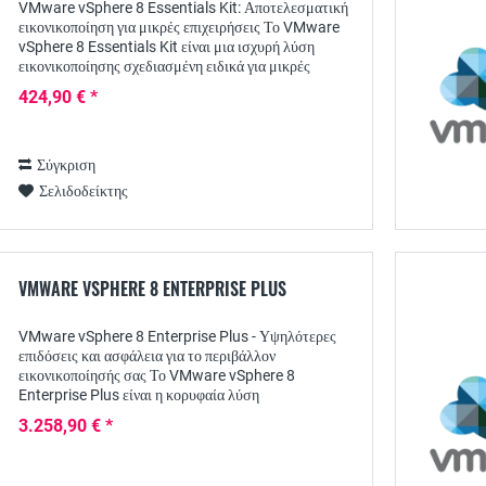
VMware vSphere 8 Essentials Kit: Αποτελεσματική
εικονικοποίηση για μικρές επιχειρήσεις Το VMware
vSphere 8 Essentials Kit είναι μια ισχυρή λύση
εικονικοποίησης σχεδιασμένη ειδικά για μικρές
επιχειρήσεις. Σε αυτή τη σύντομη παρουσίαση του...
424,90 € *
Σύγκριση
Σελιδοδείκτης
VMWARE VSPHERE 8 ENTERPRISE PLUS
VMware vSphere 8 Enterprise Plus - Υψηλότερες
επιδόσεις και ασφάλεια για το περιβάλλον
εικονικοποίησής σας Το VMware vSphere 8
Enterprise Plus είναι η κορυφαία λύση
εικονικοποίησης της VMware και προσφέρει στις
3.258,90 € *
επιχειρήσεις μια...