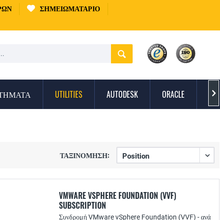
ΡΏΝ
ΣΗΜΕΙΩΜΑΤΆΡΙΟ
ΣΤΉΜΑΤΑ
UTILITIES
AUTODESK
ORACLE
ΠΡ

ΤΑΞΙΝΌΜΗΣΗ:
VMWARE VSPHERE FOUNDATION (VVF)
SUBSCRIPTION
Συνδρομή VMware vSphere Foundation (VVF) - ανά