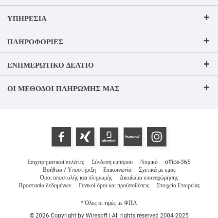
ΥΠΗΡΕΣΊΑ
ΠΛΗΡΟΦΟΡΊΕΣ
ΕΝΗΜΕΡΩΤΙΚΌ ΔΕΛΤΊΟ
ΟΙ ΜΈΘΟΔΟΙ ΠΛΗΡΩΜΉΣ ΜΑΣ
Επιχειρηματικοί πελάτες
Σύνδεση εμπόρου
Νομικό
office-365
Βοήθεια / Υποστήριξη
Επικοινωνία
Σχετικά με εμάς
Όροι αποστολής και πληρωμής
Δικαίωμα υπαναχώρησης
Προστασία δεδομένων
Γενικοί όροι και προϋποθέσεις
Στοιχεία Εταιρείας
* Όλες οι τιμές με ΦΠΑ
© 2026 Copyright by Wiresoft | All rights reserved 2004-2025