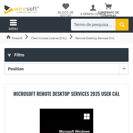
BLOCO DE
CARRINHO DE
A MINHA CONTA
NOTAS
COMPRAS
MENU
Wiresoft
Client Access License (CAL)
Remote Desktop Services CAL
Filtro
MICROSOFT REMOTE DESKTOP SERVICES 2025 USER CAL