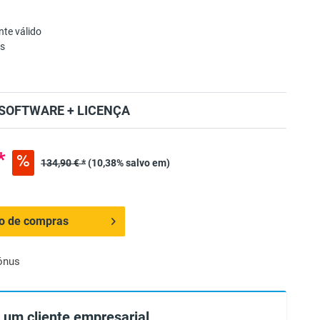
te válido
as
SOFTWARE + LICENÇA
*
134,90 € *
(10,38% salvo em)
ho de compras
ónus
 um cliente empresarial