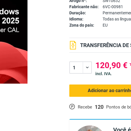
Artigo nº:
SW10632
Fabricante não:
6VC-00981
Duração:
Permanentemen
Idioma:
Todas as língu
Zona do país:
EU
TRANSFERÊNCIA DE 
120,90 € 
incl. IVA.
Adicionar ao carrin
120
P
Recebe
Pontos de b
Você é