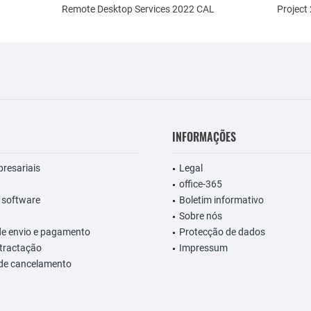
Remote Desktop Services 2022 CAL
Project
INFORMAÇÕES
presariais
Legal
office-365
 software
Boletim informativo
Sobre nós
de envio e pagamento
Protecção de dados
etractação
Impressum
 de cancelamento